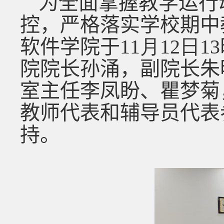
为全面掌握教学运行
控，
严格
落实学校期中
软件学院于
11
月
12
日
13
院院长孙涌
，
副院长朱
室主任
李凤盼、
瞿梦菊
教师代表
和辅导员代表
持。