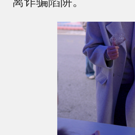
离诈骗陷阱。